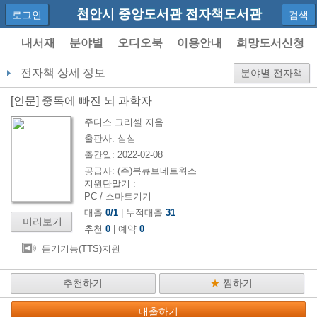
천안시 중앙도서관 전자책도서관
로그인
검색
내서재
분야별
오디오북
이용안내
희망도서신청
전자책 상세 정보
분야별 전자책
[
인문
]
중독에 빠진 뇌 과학자
주디스 그리셀
지음
출판사:
심심
출간일:
2022-02-08
공급사:
(주)북큐브네트웍스
지원단말기 :
PC / 스마트기기
대출
0
/
1
| 누적대출
31
미리보기
추천
0
| 예약
0
듣기기능(TTS)지원
추천하기
★
찜하기
대출하기