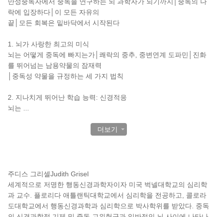
만성중독자에서 중독을 연구하는 뇌 과학자가 되기까지│중독의 나
락에 입장하다│이 모든 자유의
끝│모든 회복은 밑바닥에서 시작된다
1. 뇌가 사랑한 최고의 미식
뇌는 어떻게 중독에 빠지는가│쾌락의 중추, 중변연계 도파민│진화
를 뛰어넘는 남용약물의 잠재력
│중독성 약물을 규정하는 세 가지 법칙
2. 지나치게 뛰어난 학습 능력: 신경적응
뇌는
...
더보기
작가 소개
주디스 그리셀Judith Grisel
세계적으로 저명한 행동신경과학자이자 미국 벅넬대학교의 심리학
과 교수. 플로리다 애틀랜틱대학교에서 심리학을 전공하고, 콜로라
도대학교에서 행동신경과학과 심리학으로 박사학위를 받았다. 중독
의 신경과학적 기제 및 중독 고위험군과 일반적인 뇌 사이에 나타나