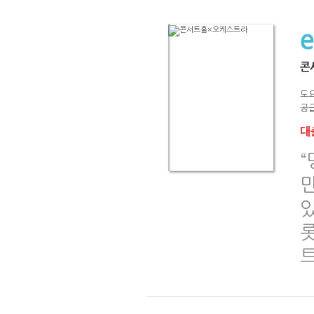
콘
도요
공급
대출
“
있
롯