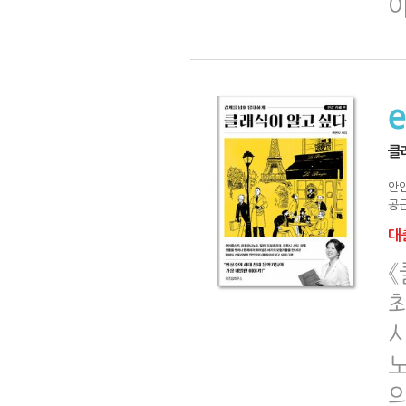
클
안
공급
대출
《
노