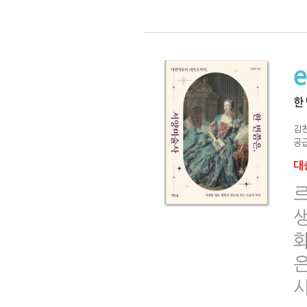
한
김
공급
대출
사