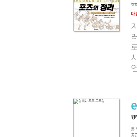
공급
대출
러
시
형
톰 
공급