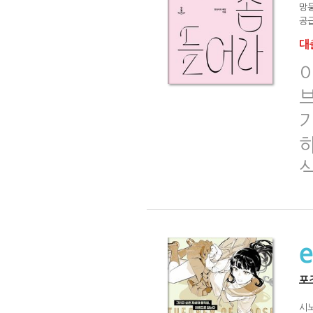
망
공급
대출
포
시