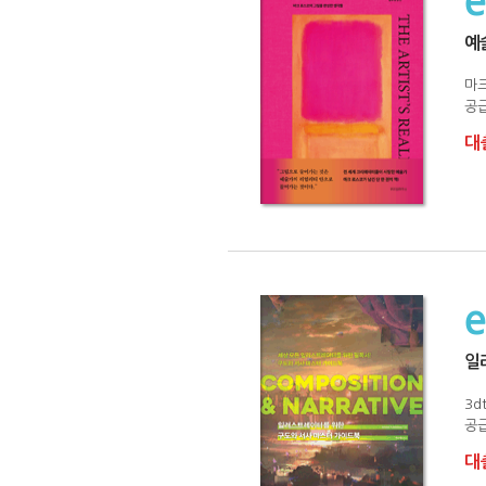
예
마
공급
대출
일
3dt
공급
대출