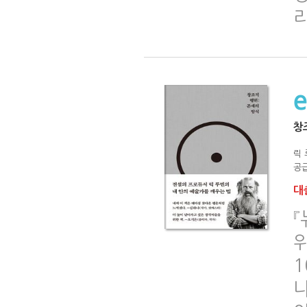
창
릭 
공급
대출
『
위
1
나