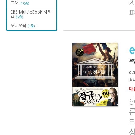
교재
(10종)
펴
EBS Multi eBook 시리
즈
(5종)
오디오북
(3종)
은
야
공급
대출
6