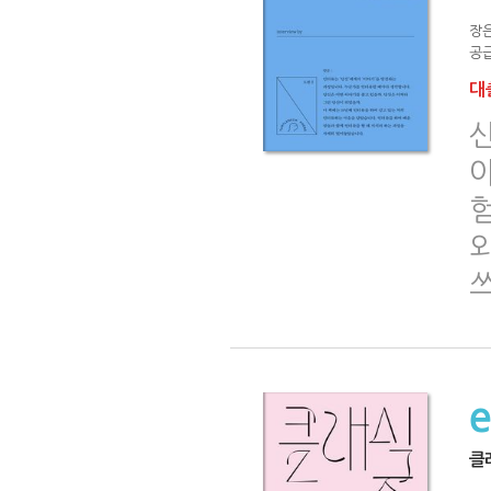
장
공급
대출
외
쓰
클