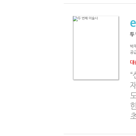
두
박
공급
대출
한
초