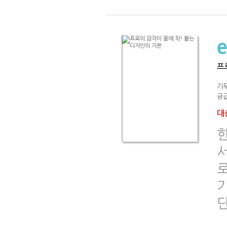
프
기
공급
대출
로