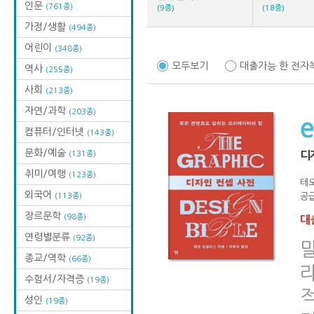
인문
(761종)
(9종)
(18종)
가정/생활
(494종)
어린이
(348종)
모두보기
대출가능 한 전자
역사
(255종)
사회
(213종)
자연/과학
(203종)
컴퓨터/인터넷
(143종)
문화/예술
(131종)
디
취미/여행
(123종)
테
외국어
(113종)
공급
장르문학
(98종)
대출
연령별분류
(92종)
종교/역학
(66종)
수험서/자격증
(19종)
성인
(19종)