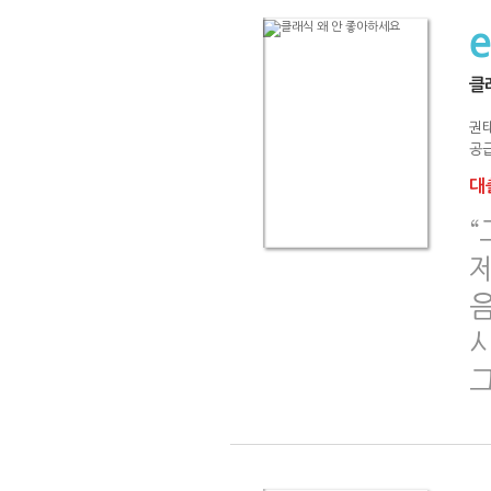
클
권
공급
대출
“
제
음
시
그