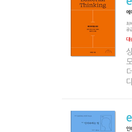
에
최
공급
대출
상
더
다
인