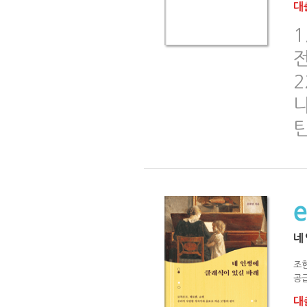
대출
1
니
틴
네
조
공급
대출