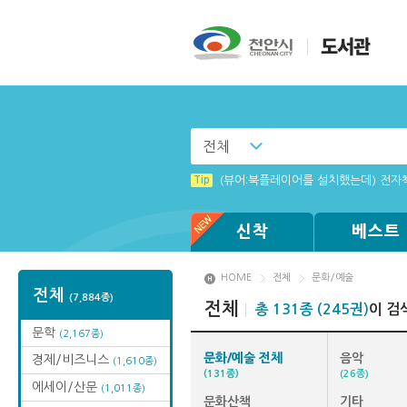
전체
Tip
Tip
Windows XP에서는 북플레이어를 실행
MAMACExtrac.dll 파일 다운로드
Tip
(뷰어:북플레이어를 설치했는데) 전자
신착
베스트
HOME
전체
문화/예술
전체
(7,884종)
전체
총 131종 (245권)
이 검
문학
(2,167종)
문화/예술 전체
음악
경제/비즈니스
(1,610종)
(131종)
(26종)
에세이/산문
(1,011종)
문화산책
기타