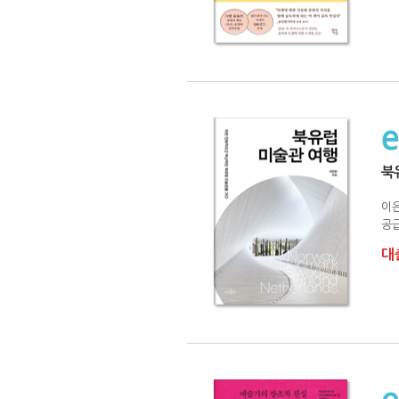
북
이
공급
대출