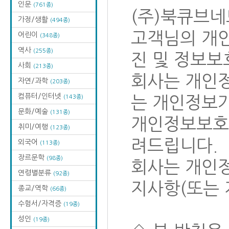
인문
(761종)
(주)북큐브네
가정/생활
(494종)
고객님의 개인
어린이
(348종)
역사
(255종)
진 및 정보보
사회
(213종)
회사는 개인
자연/과학
(203종)
컴퓨터/인터넷
(143종)
는 개인정보가
문화/예술
(131종)
개인정보보호
취미/여행
(123종)
려드립니다.
외국어
(113종)
장르문학
(98종)
회사는 개인
연령별분류
(92종)
지사항(또는 
종교/역학
(66종)
수험서/자격증
(19종)
성인
(19종)