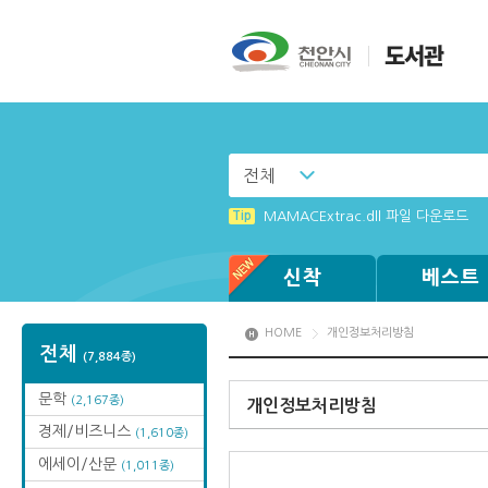
전체
Tip
(뷰어:북플레이어를 설치했는데) 전자
Tip
MAMACExtrac.dll 파일 다운로드
Tip
Windows XP에서는 북플레이어를 실행
신착
베스트
HOME
개인정보처리방침
전체
(7,884종)
문학
(2,167종)
개인정보처리방침
경제/비즈니스
(1,610종)
에세이/산문
(1,011종)