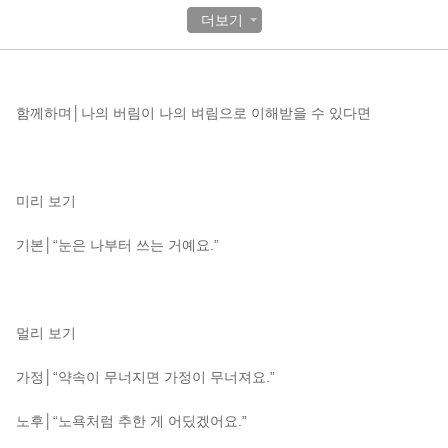
더보기
목차
함께하며│나의 버림이 나의 벼림으로 이해받을 수 있다면
미리 보기
기본│“눈은 나부터 쓰는 거예요.”
멀리 보기
가정│“약속이 무너지면 가정이 무너져요.”
노후│“노욕처럼 추한 게 어딨겠어요.”