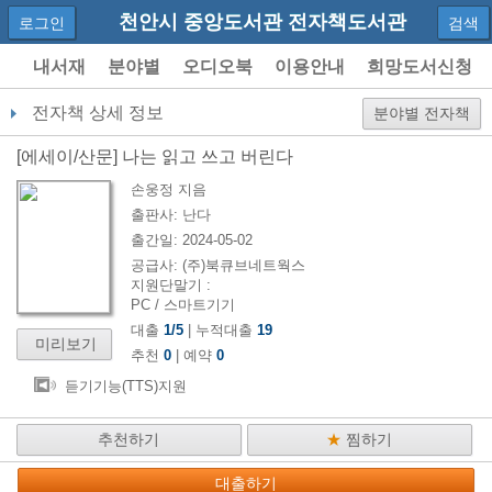
천안시 중앙도서관 전자책도서관
로그인
검색
내서재
분야별
오디오북
이용안내
희망도서신청
전자책 상세 정보
분야별 전자책
[
에세이/산문
]
나는 읽고 쓰고 버린다
손웅정
지음
출판사:
난다
출간일:
2024-05-02
공급사:
(주)북큐브네트웍스
지원단말기 :
PC / 스마트기기
대출
1
/
5
| 누적대출
19
미리보기
추천
0
| 예약
0
듣기기능(TTS)지원
추천하기
★
찜하기
대출하기