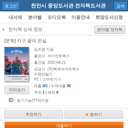
천안시 중앙도서관 전자책도서관
로그인
검색
내서재
분야별
오디오북
이용안내
희망도서신청
전자책 상세 정보
분야별 전자책
[
문학
]
지구 끝의 온실
김초엽
지음
출판사:
자이언트북스
출간일:
2022-04-21
공급사:
(주)북큐브네트웍스
지원단말기 :
PC / 스마트기기
대출
0
/
1
| 누적대출
92
미리보기
추천
1
| 예약
0
듣기기능(TTS)지원
추천하기
★
찜하기
대출하기